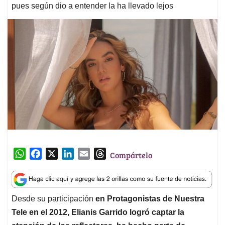
pues según dio a entender la ha llevado lejos
W
F
X
L
E
T
Compártelo
h
a
i
m
h
a
c
n
a
r
t
e
k
i
e
Desde su participación
en Protagonistas de Nuestra
s
b
e
l
a
Tele en el 2012, Elianis Garrido logró captar la
A
o
d
d