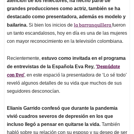
p
o
I
s
atención de los reflectores, ha hecho parte de
p
k
n
grandes producciones como actriz, también se ha
destacado como presentadora, además es modelo y
la barranquillera
bailarina.
Si bien los inicios de
fueron
un tanto escandalosos, hoy en día es una de las mujeres
con mayor reconocimiento en la televisión colombiana.
Recientemente,
estuvo como invitada en el programa
‘Desnúdate
de entrevistas de la Española Eva Rey,
con Eva’
, en este espació la presentadora de ‘Lo sé todo’
reveló algunos detalles de su vida que muchos de sus
seguidores desconocían.
Elianis Garrido confesó que durante la pandemia
vivió cuadros severos de depresión en los que
incluso llegó a pensar en quitarse la vida.
También
habló sobre su relación con su esposo y su deseo de ser