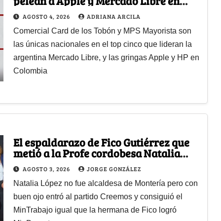
pelean a Apple y Mercado Libre en
ventas de tecnología
AGOSTO 4, 2026
ADRIANA ARCILA
Comercial Card de los Tobón y MPS Mayorista son
las únicas nacionales en el top cinco que lideran la
argentina Mercado Libre, y las gringas Apple y HP en
Colombia
El espaldarazo de Fico Gutiérrez que
metió a la Profe cordobesa Natalia
López en el gabinete del Tigre
AGOSTO 3, 2026
JORGE GONZÁLEZ
Natalia López no fue alcaldesa de Montería pero con
buen ojo entró al partido Creemos y consiguió el
MinTrabajo igual que la hermana de Fico logró