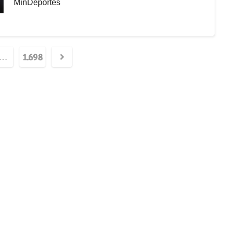
MinDeportes
1.698
…