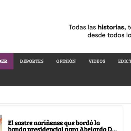
DER
DEPORTES
OPINIÓN
VIDEOS
EDIC
El sastre nariñense que bordó la
banda presidencial para Abelardo De