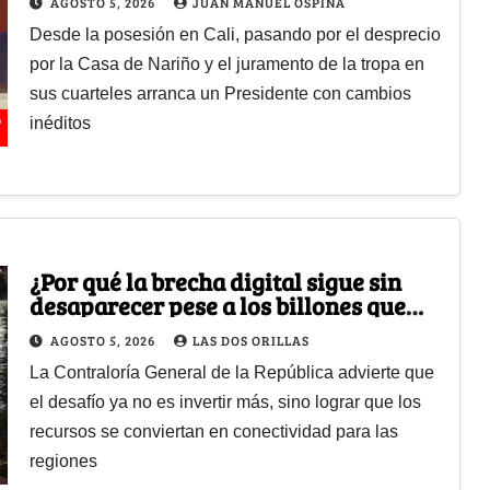
AGOSTO 5, 2026
JUAN MANUEL OSPINA
gobernar
Desde la posesión en Cali, pasando por el desprecio
por la Casa de Nariño y el juramento de la tropa en
sus cuarteles arranca un Presidente con cambios
inéditos
¿Por qué la brecha digital sigue sin
desaparecer pese a los billones que
Colombia ha invertido en internet?
AGOSTO 5, 2026
LAS DOS ORILLAS
La Contraloría General de la República advierte que
el desafío ya no es invertir más, sino lograr que los
recursos se conviertan en conectividad para las
regiones