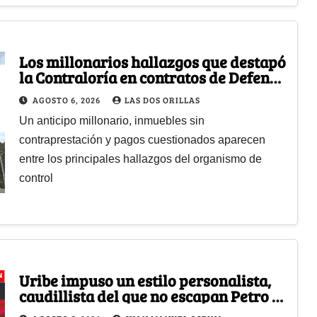
Los millonarios hallazgos que destapó
la Contraloría en contratos de Defensa
y que tienen un $1 billón en el limbo
AGOSTO 6, 2026
LAS DOS ORILLAS
Un anticipo millonario, inmuebles sin
contraprestación y pagos cuestionados aparecen
entre los principales hallazgos del organismo de
control
Uribe impuso un estilo personalista,
caudillista del que no escapan Petro ni
Abelardo, será la misma manera de