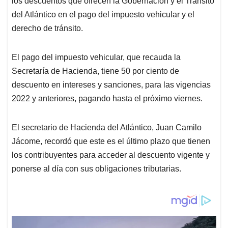
p
o
I
s
los descuentos que ofrecen la Gobernación y el Tránsito
p
k
n
del Atlántico en el pago del impuesto vehicular y el
derecho de tránsito.
El pago del impuesto vehicular, que recauda la
Secretaría de Hacienda, tiene 50 por ciento de
descuento en intereses y sanciones, para las vigencias
2022 y anteriores, pagando hasta el próximo viernes.
El secretario de Hacienda del Atlántico, Juan Camilo
Jácome, recordó que este es el último plazo que tienen
los contribuyentes para acceder al descuento vigente y
ponerse al día con sus obligaciones tributarias.