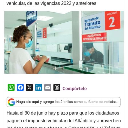
vehicular, de las vigencias 2022 y anteriores
W
F
X
L
E
T
Compártelo
h
a
i
m
h
a
c
n
a
r
t
e
k
i
e
Hasta el 30 de junio hay plazo para que los ciudadanos
s
b
e
l
a
paguen el impuesto vehicular del Atlántico y aprovechen
A
o
d
d