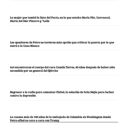
La mujer que tumbó la lista del Pacto, en la que estaba María Fda. Carrascal,
María del Mar Pizarro y “Lalis
Los opositores de Petro no tuvieron más opción que criticar la puerta por la que
entró a la Casa Blanca
Así encontraron el cuerpo del cura Camilo Torres, 60 años después de haber sido
escondido por un general del Ejército
Regresar a la radio para comentar fútbol, la solución de Iván Mejía para luchar
contra la depresión
La casona más de 100 años de la embajada de Colombia en Washington donde
Petro afinó su cara a cara con Trump