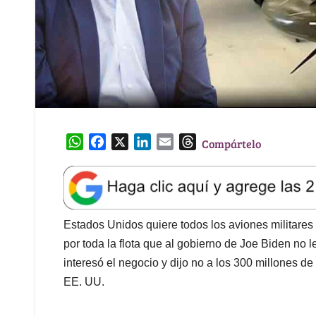
W
F
X
L
E
T
Compártelo
h
a
i
m
h
a
c
n
a
r
t
e
k
i
e
s
b
e
l
a
A
o
d
d
Estados Unidos quiere todos los aviones militares
p
o
I
s
por toda la flota que al gobierno de Joe Biden no l
p
k
n
interesó el negocio y dijo no a los 300 millones 
EE. UU.