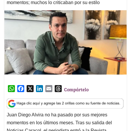
momentos; muchos lo criticaban por su estilo
W
F
X
L
E
T
Compártelo
h
a
i
m
h
a
c
n
a
r
t
e
k
i
e
Juan Diego Alvira no ha pasado por sus mejores
s
b
e
l
a
momentos en los últimos meses. Tras su salida del
A
o
d
d
p
o
I
s
Noticias Caracol, el periodista entró a la Revista