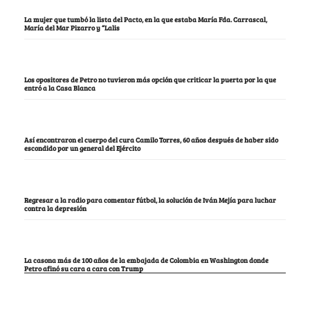
La mujer que tumbó la lista del Pacto, en la que estaba María Fda. Carrascal,
María del Mar Pizarro y “Lalis
Los opositores de Petro no tuvieron más opción que criticar la puerta por la que
entró a la Casa Blanca
Así encontraron el cuerpo del cura Camilo Torres, 60 años después de haber sido
escondido por un general del Ejército
Regresar a la radio para comentar fútbol, la solución de Iván Mejía para luchar
contra la depresión
La casona más de 100 años de la embajada de Colombia en Washington donde
Petro afinó su cara a cara con Trump