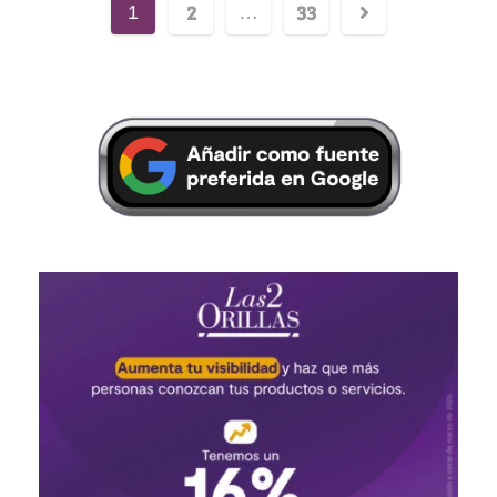
2
33
1
…