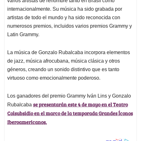
varios artistas de renombre tanto en Brasil como
A
o
d
d
p
o
I
s
internacionalmente. Su música ha sido grabada por
p
k
n
artistas de todo el mundo y ha sido reconocida con
numerosos premios, incluidos varios premios Grammy y
Latin Grammy.
La música de Gonzalo Rubalcaba incorpora elementos
de jazz, música afrocubana, música clásica y otros
géneros, creando un sonido distintivo que es tanto
virtuoso como emocionalmente poderoso.
Los ganadores del premio Grammy Iván Lins y Gonzalo
se presentarán este 4 de mayo en el Teatro
Rubalcaba
Colsubsidio en el marco de la temporada Grandes Íconos
Iberoamericanos.