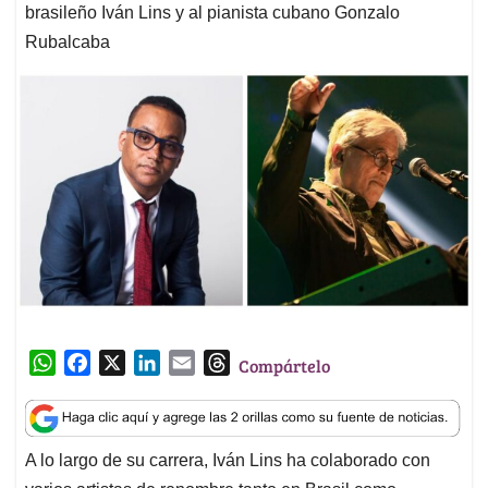
brasileño Iván Lins y al pianista cubano Gonzalo
Rubalcaba
W
F
X
L
E
T
Compártelo
h
a
i
m
h
a
c
n
a
r
t
e
k
i
e
A lo largo de su carrera, Iván Lins ha colaborado con
s
b
e
l
a