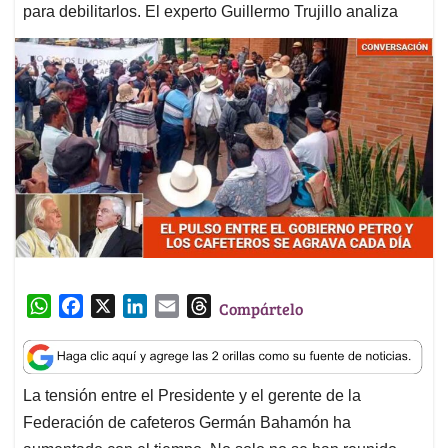
para debilitarlos. El experto Guillermo Trujillo analiza
W
F
X
L
E
T
Compártelo
h
a
i
m
h
a
c
n
a
r
t
e
k
i
e
La tensión entre el Presidente y el gerente de la
s
b
e
l
a
Federación de cafeteros Germán Bahamón ha
A
o
d
d