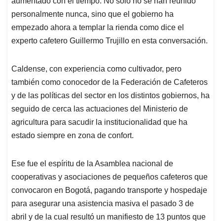
p
o
I
s
aumentado con el tiempo. No solo no se han reunido
p
k
n
personalmente nunca, sino que el gobierno ha
empezado ahora a templar la rienda como dice el
experto cafetero Guillermo Trujillo en esta conversación.
Caldense, con experiencia como cultivador, pero
también como conocedor de la Federación de Cafeteros
y de las políticas del sector en los distintos gobiernos, ha
seguido de cerca las actuaciones del Ministerio de
agricultura para sacudir la institucionalidad que ha
estado siempre en zona de confort.
Ese fue el espíritu de la Asamblea nacional de
cooperativas y asociaciones de pequeños cafeteros que
convocaron en Bogotá, pagando transporte y hospedaje
para asegurar una asistencia masiva el pasado 3 de
abril y de la cual resultó un manifiesto de 13 puntos que