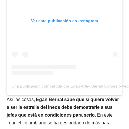
Una publicación compartida por Egan Arley Bernal Gomez (@eg
Así las cosas,
Egan Bernal sabe que si quiere volver
a ser la estrella del Ineos debe demostrarle a sus
jefes que está en condiciones para serlo.
En este
Tour, el colombiano se ha desfondado de más para
ayudar al joven ciclista español a pelear por el podio.
Con seis etapas disputadas,
el nacido en Zipaquirá ha
quemado más cartuchos que cualquier gregario de
su equipo
.
La estrategia de Egan Bernal para
| Le puede interesar:
realizar la hazaña más grande en la historia del Tour