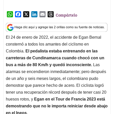
p
o
I
s
Colombia.
El pedalista estaba entrenando en las
p
k
n
carreteras de Cundinamarca cuando chocó con un
bus a más de 80 Km/h y quedó inconsciente.
Las
alarmas se encendieron inmediatamente; pero después
de un año y seis meses largos, el colombiano pudo
demostrar que parece hecho de acero. El ciclista logró
tener una recuperación récord después de tener casi 20
huesos rotos, y
Egan en el Tour de Francia 2023 está
demostrando que no le importa reiniciar desde abajo
en el Ineos.
@INEOS
To celebrate 25 years of
, we called
on the INEOS sporting family to help
#TDF2023
announce our exciting
lineup 🤝