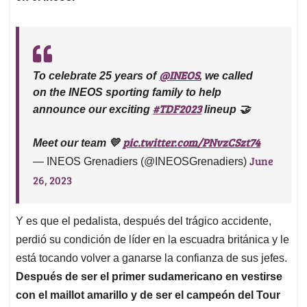
pic.twitter.com/PNvzCSzt74
Meet our team 💛
June
— INEOS Grenadiers (@INEOSGrenadiers)
26, 2023
Y es que el pedalista, después del trágico accidente,
perdió su condición de líder en la escuadra británica y le
está tocando volver a ganarse la confianza de sus jefes.
Después de ser el primer sudamericano en vestirse
con el maillot amarillo y de ser el campeón del Tour
de Francia en 2019, ahora el colombiano ayuda a
Carlos Rodríguez a ser el protagonista
del equipo en
la carrera ciclística. Egan en el Tour dejó de ser el rey
para convertirse en el asistente, y no le importó.
La mente maestra detrás de los fichajes
| Vea también:
de Millonarios que casi convence a Radamel Falcao