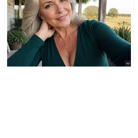
Los entrenadores que
La mente maestra detrás de
pusieron a Daniel Galán entre
los fichajes de Millonarios que
los 16 mejores tenistas de
casi convence a Radamel
Wimbledon
Falcao
Por
Las Dos Orillas
Somos un equipo de periodistas
que queremos mostrar, además