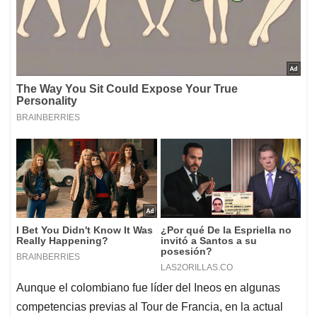
Aunque el colombiano fue líder del Ineos en algunas
competencias previas al Tour de Francia, en la actual
edición de la carrera ciclística Egan Bernal está
funcionando como gregario del equipo.
Esta posición
en una escuadra ciclística es la de un corredor que
ayuda al líder a no perder segundos frente a sus
rivales directos y lo 'hala' para culminar las etapas
con éxito. En el Ineos hay siete gregarios, entre ellos
Egan y Daniel Felipe Martínez; y un líder, Carlos