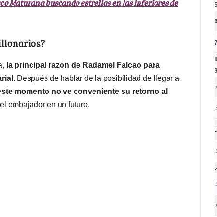
co Maturana buscando estrellas en las inferiores de
illonarios?
a,
la principal razón de Radamel Falcao para
rial
. Después de hablar de la posibilidad de llegar a
1
 este momento no ve conveniente su retorno al
 el embajador en un futuro.
1
1
1
1
1
1