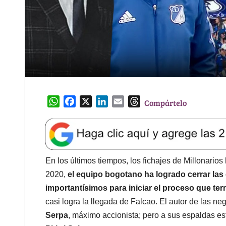
W
F
X
L
E
T
Compártelo
h
a
i
m
h
a
c
n
a
r
t
e
k
i
e
s
b
e
l
a
A
o
d
d
En los últimos tiempos, los fichajes de Millonarios
p
o
I
s
2020,
el equipo bogotano ha logrado cerrar la
p
k
n
importantísimos para iniciar el proceso que ter
casi logra la llegada de Falcao. El autor de las n
Serpa
, máximo accionista; pero a sus espaldas est