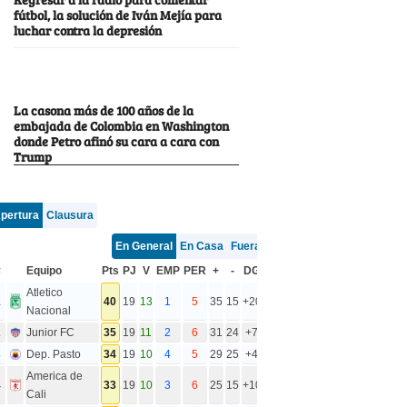
fútbol, la solución de Iván Mejía para
luchar contra la depresión
La casona más de 100 años de la
embajada de Colombia en Washington
donde Petro afinó su cara a cara con
Trump
pertura
Clausura
En General
En Casa
Fuera
#
Equipo
Pts
PJ
V
EMP
PER
+
-
DG
Atletico
1
40
19
13
1
5
35
15
+20
Nacional
2
Junior FC
35
19
11
2
6
31
24
+7
3
Dep. Pasto
34
19
10
4
5
29
25
+4
America de
4
33
19
10
3
6
25
15
+10
Cali