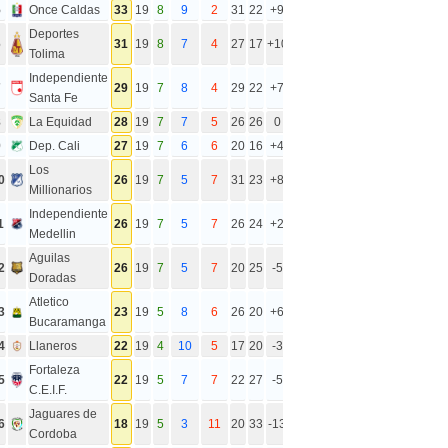
5
Once Caldas
33
19
8
9
2
31
22
+9
Deportes
6
31
19
8
7
4
27
17
+10
Tolima
Independiente
7
29
19
7
8
4
29
22
+7
Santa Fe
8
La Equidad
28
19
7
7
5
26
26
0
9
Dep. Cali
27
19
7
6
6
20
16
+4
Los
0
26
19
7
5
7
31
23
+8
Millionarios
Independiente
1
26
19
7
5
7
26
24
+2
Medellin
Aguilas
2
26
19
7
5
7
20
25
-5
Doradas
Atletico
3
23
19
5
8
6
26
20
+6
Bucaramanga
4
Llaneros
22
19
4
10
5
17
20
-3
Fortaleza
5
22
19
5
7
7
22
27
-5
C.E.I.F.
Jaguares de
6
18
19
5
3
11
20
33
-13
Cordoba