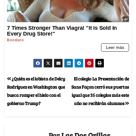
¿Quién es el lobista de Delcy
El colegio La Presentación de
Rodríguez en Washington que
Sans Façon cerró sus puertas
busca romper el hielo con el
igual que 35 colegios más este
gobierno Trump?
año no recibirán alumnos
Por
Las Dos Orillas