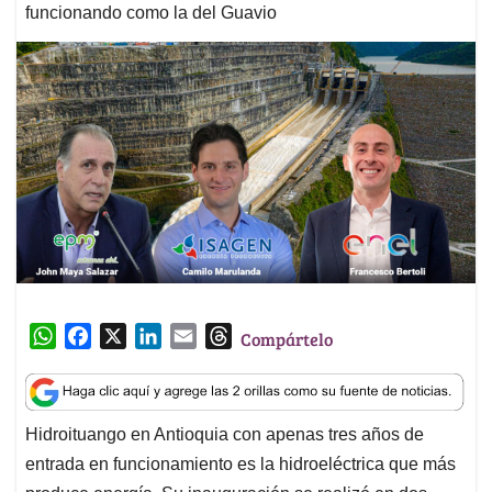
funcionando como la del Guavio
W
F
X
L
E
T
Compártelo
h
a
i
m
h
a
c
n
a
r
t
e
k
i
e
Hidroituango en Antioquia con apenas tres años de
s
b
e
l
a
entrada en funcionamiento es la hidroeléctrica que más
A
o
d
d