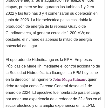
p
o
I
s
produce energía. Su inauguración se realizó en dos
p
k
n
etapas, primero se inauguraron las turbinas 1 y 2 en
2022 y las turbinas 3 y 4 comenzaron su operación en
junio de 2023. La hidroeléctrica paisa casi dobla la
producción de energía de la represa Guavio de
Cundinamarca, al generar cerca de 1.200 MW; no
obstante, el número es apenas la mitad de energía
potencial del lugar.
El operador de Hidroituango es la EPM, Empresas
Públicas de Medellín, mediante el control accionario de
la Sociedad Hidroeléctrica Ituango. La EPM hoy tiene
John Maya Salazar
en la dirección al ingeniero
, quien
debe trabajar como Gerente General desde el 1 de
enero de 2024. El ejecutivo fue nombrado para el cargo
por tener una experiencia de alrededor de 22 años en el
sector eléctrico y una amplia experiencia en la EPM.