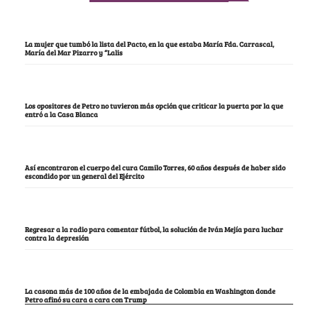
La mujer que tumbó la lista del Pacto, en la que estaba María Fda. Carrascal,
María del Mar Pizarro y “Lalis
Los opositores de Petro no tuvieron más opción que criticar la puerta por la que
entró a la Casa Blanca
Así encontraron el cuerpo del cura Camilo Torres, 60 años después de haber sido
escondido por un general del Ejército
Regresar a la radio para comentar fútbol, la solución de Iván Mejía para luchar
contra la depresión
La casona más de 100 años de la embajada de Colombia en Washington donde
Petro afinó su cara a cara con Trump