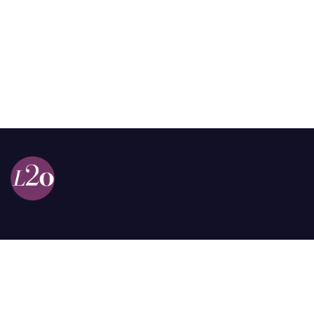
Calle 98a # 51-69 La Castellana
Bogotá, Colombia.
contacto @las2orillas.co
Pauta:
comercial@las2orillas.co
Temas Juridicos:
juridico@las2orillas.co
Todos los derechos reservados. Fundación Las Dos Orillas