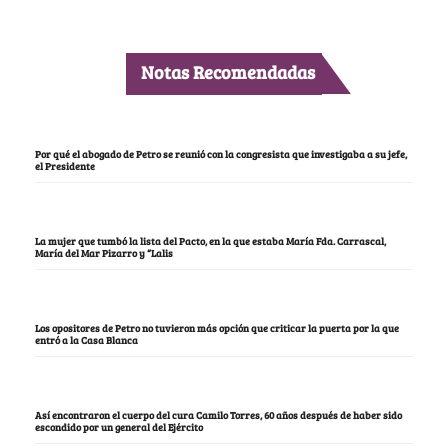
Notas Recomendadas
Por qué el abogado de Petro se reunió con la congresista que investigaba a su jefe,
el Presidente
La mujer que tumbó la lista del Pacto, en la que estaba María Fda. Carrascal,
María del Mar Pizarro y “Lalis
Los opositores de Petro no tuvieron más opción que criticar la puerta por la que
entró a la Casa Blanca
Así encontraron el cuerpo del cura Camilo Torres, 60 años después de haber sido
escondido por un general del Ejército