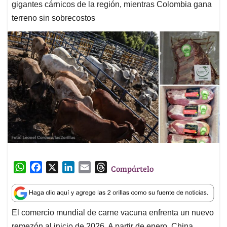
gigantes cárnicos de la región, mientras Colombia gana
terreno sin sobrecostos
W
F
X
L
E
T
Compártelo
h
a
i
m
h
a
c
n
a
r
t
e
k
i
e
El comercio mundial de carne vacuna enfrenta un nuevo
s
b
e
l
a
remezón al inicio de 2026. A partir de enero, China