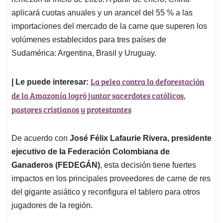
A
o
d
d
p
o
I
s
aplicará cuotas anuales y un arancel del 55 % a las
p
k
n
importaciones del mercado de la carne que superen los
volúmenes establecidos para tres países de
Sudamérica: Argentina, Brasil y Uruguay.
La pelea contra la deforestación
| Le puede interesar:
de la Amazonía logró juntar sacerdotes católicos,
pastores cristianos y protestantes
De acuerdo con
José Félix Lafaurie Rivera, presidente
ejecutivo de la Federación Colombiana de
Ganaderos (FEDEGÁN)
, esta decisión tiene fuertes
impactos en los principales proveedores de carne de res
del gigante asiático y reconfigura el tablero para otros
jugadores de la región.