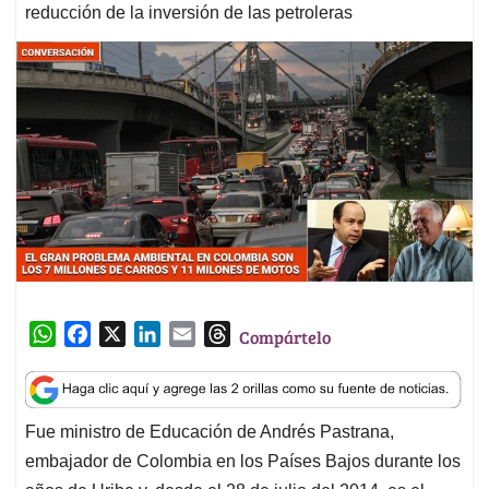
reducción de la inversión de las petroleras
W
F
X
L
E
T
Compártelo
h
a
i
m
h
a
c
n
a
r
t
e
k
i
e
Fue ministro de Educación de Andrés Pastrana,
s
b
e
l
a
embajador de Colombia en los Países Bajos durante los
A
o
d
d