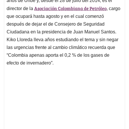
p
o
I
s
años de Uribe y, desde el 28 de julio del 2014, es el
p
k
n
Asociación Colombiana de Petróleo
director de la
, cargo
que ocupará hasta agosto y en el cual comenzó
después de dejar el de Consejero de Seguridad
Ciudadana en la presidencia de Juan Manuel Santos.
Kiko Lloreda lleva años estudiando el tema y sin negar
las urgencias frente al cambio climático recuerda que
“Colombia apenas aporta el 0,2 % de los gases de
efecto de invernadero”.