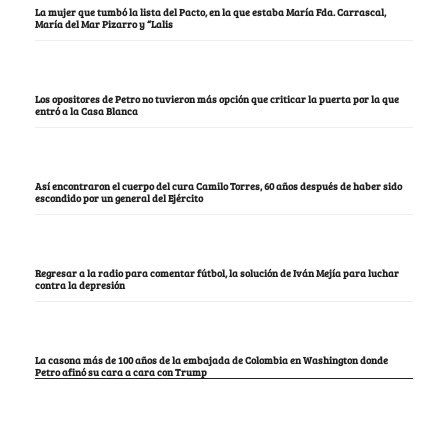
La mujer que tumbó la lista del Pacto, en la que estaba María Fda. Carrascal,
María del Mar Pizarro y “Lalis
Los opositores de Petro no tuvieron más opción que criticar la puerta por la que
entró a la Casa Blanca
Así encontraron el cuerpo del cura Camilo Torres, 60 años después de haber sido
escondido por un general del Ejército
Regresar a la radio para comentar fútbol, la solución de Iván Mejía para luchar
contra la depresión
La casona más de 100 años de la embajada de Colombia en Washington donde
Petro afinó su cara a cara con Trump