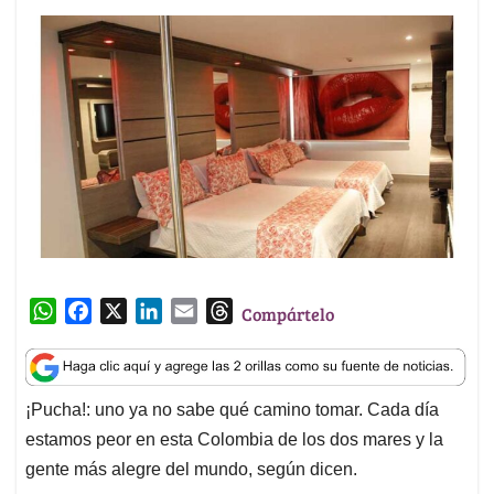
W
F
X
L
E
T
Compártelo
h
a
i
m
h
a
c
n
a
r
t
e
k
i
e
¡Pucha!: uno ya no sabe qué camino tomar. Cada día
s
b
e
l
a
estamos peor en esta Colombia de los dos mares y la
A
o
d
d
p
o
I
s
gente más alegre del mundo, según dicen.