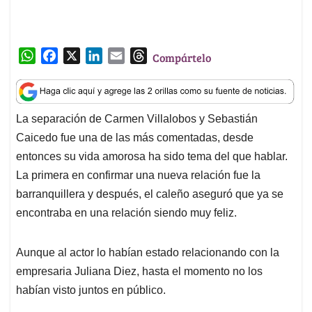
W
F
X
L
E
T
Compártelo
h
a
i
m
h
a
c
n
a
r
t
e
k
i
e
La separación de Carmen Villalobos y Sebastián
s
b
e
l
a
Caicedo fue una de las más comentadas, desde
A
o
d
d
p
o
I
s
entonces su vida amorosa ha sido tema del que hablar.
p
k
n
La primera en confirmar una nueva relación fue la
barranquillera y después, el caleño aseguró que ya se
encontraba en una relación siendo muy feliz.
Aunque al actor lo habían estado relacionando con la
empresaria Juliana Diez, hasta el momento no los
habían visto juntos en público.