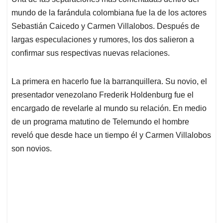
s
b
e
l
a
mundo de la farándula colombiana fue la de los actores
A
o
d
d
p
o
I
s
Sebastián Caicedo y Carmen Villalobos. Después de
p
k
n
largas especulaciones y rumores, los dos salieron a
confirmar sus respectivas nuevas relaciones.
La primera en hacerlo fue la barranquillera. Su novio, el
presentador venezolano Frederik Holdenburg fue el
encargado de revelarle al mundo su relación. En medio
de un programa matutino de Telemundo el hombre
reveló que desde hace un tiempo él y Carmen Villalobos
son novios.