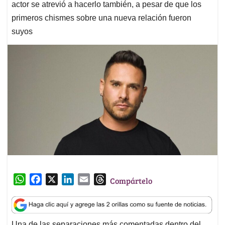
actor se atrevió a hacerlo también, a pesar de que los
primeros chismes sobre una nueva relación fueron
suyos
W
F
X
L
E
T
Compártelo
h
a
i
m
h
a
c
n
a
r
t
e
k
i
e
Una de las separaciones más comentadas dentro del