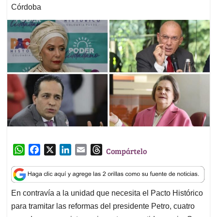
Córdoba
W
F
X
L
E
T
Compártelo
h
a
i
m
h
a
c
n
a
r
t
e
k
i
e
En contravía a la unidad que necesita el Pacto Histórico
s
b
e
l
a
para tramitar las reformas del presidente Petro, cuatro
A
o
d
d