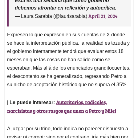
Esta es una semana que como gobierno
debemos afrontar en reflexión y autocrítica.
April 21, 2024
— Laura Sarabia (@laurisarabia)
Expresen lo que expresen en sus cuentas de X donde
se hace la interpretación pública, la realidad es tozuda y
el gobierno internamente tendrá que evaluar estos 18
meses en que las cosas no han salido como se
esperaban. Más allá de los enunciados grandilocuentes,
el descontento se ha generalizado, regresando Petro a
su nicho de aceptación histórico que no supera el 35%.
Autoritarios, radicales,
| Le puede interesar:
narcisistas y otros rasgos que unen a Petro y Milei
A juzgar por su trino, todo indica no parecer dispuesto a
revisar ni corregir sino por el contrario, iría más bien por