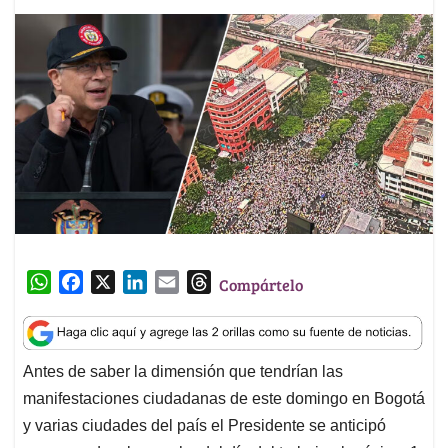
W
F
X
L
E
T
Compártelo
h
a
i
m
h
a
c
n
a
r
t
e
k
i
e
Antes de saber la dimensión que tendrían las
s
b
e
l
a
manifestaciones ciudadanas de este domingo en Bogotá
A
o
d
d
p
o
I
s
y varias ciudades del país el Presidente se anticipó