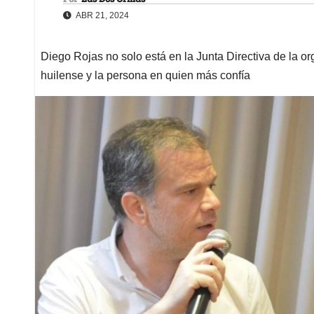
ABR 21, 2024
Diego Rojas no solo está en la Junta Directiva de la or
huilense y la persona en quien más confía