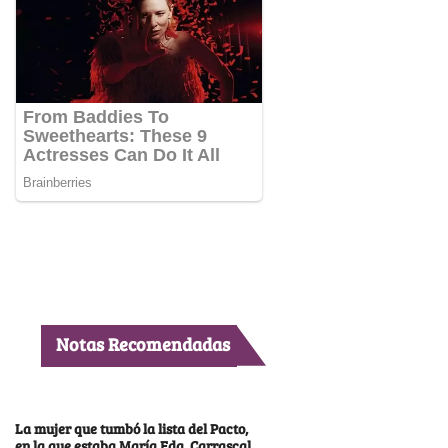
Notas Recomendadas
La mujer que tumbó la lista del Pacto,
en la que estaba María Fda. Carrascal,