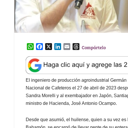
W
F
X
L
E
T
Compártelo
h
a
i
m
h
a
c
n
a
r
t
e
k
i
e
s
b
e
l
a
A
o
d
d
El ingeniero de producción agroindustrial Germán
p
o
I
s
Nacional de Cafeteros el 27 de abril de 2023 desp
p
k
n
Sandra Morelli y al exembajador en Japón, Santiag
ministro de Hacienda, José Antonio Ocampo.
Desde que asumió, el huilense, quien a su vez es
Bahamón, se encargó de llevar gente de su entera 