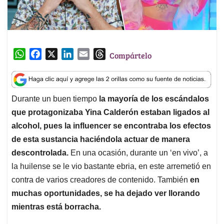
W
F
X
L
E
T
Compártelo
h
a
i
m
h
a
c
n
a
r
t
e
k
i
e
Durante un buen tiempo
la mayoría de los escándalos
s
b
e
l
a
que protagonizaba Yina Calderón estaban ligados al
A
o
d
d
p
o
I
s
alcohol, pues la influencer se encontraba los efectos
p
k
n
de esta sustancia haciéndola actuar de manera
descontrolada.
En una ocasión, durante un ‘en vivo’, a
la huilense se le vio bastante ebria, en este arremetió en
contra de varios creadores de contenido. También
en
muchas oportunidades, se ha dejado ver llorando
mientras está borracha.