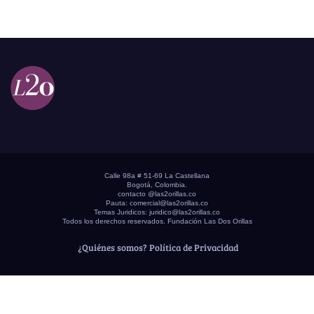
Calle 98a # 51-69 La Castellana
Bogotá, Colombia.
contacto @las2orillas.co
Pauta:
comercial@las2orillas.co
Temas Juridicos:
juridico@las2orillas.co
Todos los derechos reservados. Fundación Las Dos Orillas
¿Quiénes somos?
Política de Privacidad