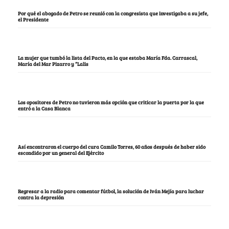
Por qué el abogado de Petro se reunió con la congresista que investigaba a su jefe,
el Presidente
La mujer que tumbó la lista del Pacto, en la que estaba María Fda. Carrascal,
María del Mar Pizarro y “Lalis
Los opositores de Petro no tuvieron más opción que criticar la puerta por la que
entró a la Casa Blanca
Así encontraron el cuerpo del cura Camilo Torres, 60 años después de haber sido
escondido por un general del Ejército
Regresar a la radio para comentar fútbol, la solución de Iván Mejía para luchar
contra la depresión