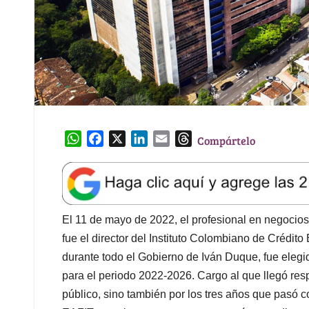
W
F
X
L
E
T
Compártelo
h
a
i
m
h
a
c
n
a
r
t
e
k
i
e
s
b
e
l
a
A
o
d
d
El 11 de mayo de 2022, el profesional en negocio
p
o
I
s
fue el director del Instituto Colombiano de Crédito
p
k
n
durante todo el Gobierno de Iván Duque, fue elegi
para el periodo 2022-2026. Cargo al que llegó res
público, sino también por los tres años que pasó 