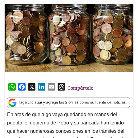
W
F
X
L
E
T
Compártelo
h
a
i
m
h
a
c
n
a
r
t
e
k
i
e
En aras de que algo vaya quedando en manos del
s
b
e
l
a
pueblo, el gobierno de Petro y su bancada han tenido
A
o
d
d
p
o
I
s
que hacer numerosas concesiones en los trámites del