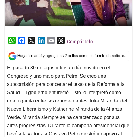
W
F
X
L
E
T
Compártelo
h
a
i
m
h
a
c
n
a
r
t
e
k
i
e
El pasado 30 de agosto fue un día movido en el
s
b
e
l
a
Congreso y uno malo para Petro. Se creó una
A
o
d
d
p
o
I
s
subcomisión para concertar el texto de la Reforma a la
p
k
n
Salud. El gobierno enfureció. Esto lo interpretó como
una jugadita entre las representantes Julia Miranda, del
Nuevo Liberalismo y Katherine Miranda de la Alianza
Verde. Miranda siempre se ha caracterizado por sus
aires progresistas. Durante la campaña presidencial que
llevó a la victoria a Gustavo Petro mostró un apoyo al