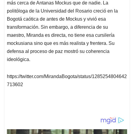
más cerca de Antanas Mockus que de nadie. La
A
o
d
d
p
o
I
s
politóloga de la Universidad del Rosario creció en la
p
k
n
Bogotá caótica de antes de Mockus y vivió esa
transformación. Sin embargo, a diferencia de su
maestro, Miranda es directa, no tiene esa cursilería
mockusiana sino que es más realista y frentera. Su
defensa al proceso de paz mostró su coherencia
ideológica.
https://twitter.com/MirandaBogota/status/1285254804642
713602