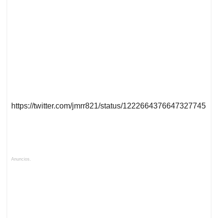
https://twitter.com/jmrr821/status/1222664376647327745
Anuncios.