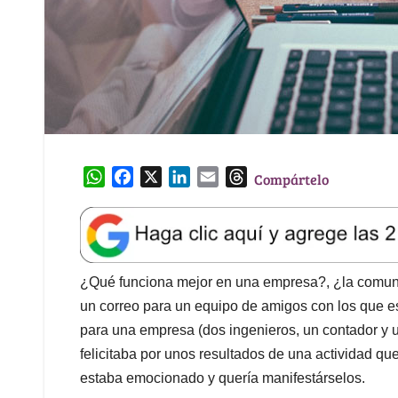
W
F
X
L
E
T
Compártelo
h
a
i
m
h
a
c
n
a
r
t
e
k
i
e
s
b
e
l
a
A
o
d
d
¿Qué funciona mejor en una empresa?, ¿la comunic
p
o
I
s
un correo para un equipo de amigos con los que e
p
k
n
para una empresa (dos ingenieros, un contador y u
felicitaba por unos resultados de una actividad q
estaba emocionado y quería manifestárselos.