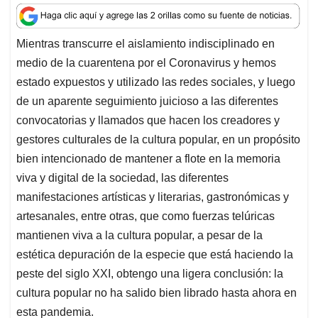
a
c
n
a
r
t
e
k
i
e
Mientras transcurre el aislamiento indisciplinado en
s
b
e
l
a
medio de la cuarentena por el Coronavirus y hemos
A
o
d
d
p
o
I
s
estado expuestos y utilizado las redes sociales, y luego
p
k
n
de un aparente seguimiento juicioso a las diferentes
convocatorias y llamados que hacen los creadores y
gestores culturales de la cultura popular, en un propósito
bien intencionado de mantener a flote en la memoria
viva y digital de la sociedad, las diferentes
manifestaciones artísticas y literarias, gastronómicas y
artesanales, entre otras, que como fuerzas telúricas
mantienen viva a la cultura popular, a pesar de la
estética depuración de la especie que está haciendo la
peste del siglo XXI, obtengo una ligera conclusión: la
cultura popular no ha salido bien librado hasta ahora en
esta pandemia.