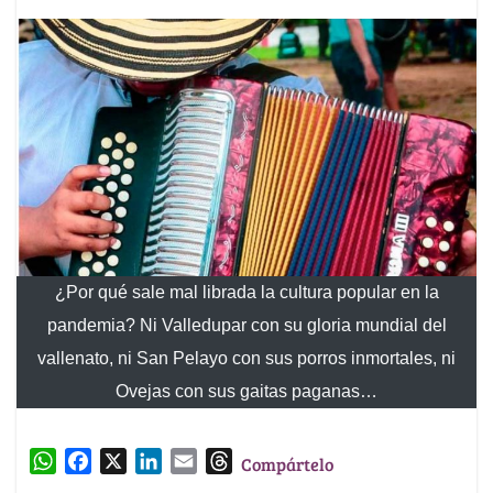
¿Por qué sale mal librada la cultura popular en la
pandemia? Ni Valledupar con su gloria mundial del
vallenato, ni San Pelayo con sus porros inmortales, ni
Ovejas con sus gaitas paganas…
W
F
X
L
E
T
Compártelo
h
a
i
m
h