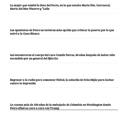
La mujer que tumbó la lista del Pacto, en la que estaba María Fda. Carrascal,
María del Mar Pizarro y “Lalis
Los opositores de Petro no tuvieron más opción que criticar la puerta por la que
entró a la Casa Blanca
Así encontraron el cuerpo del cura Camilo Torres, 60 años después de haber sido
escondido por un general del Ejército
Regresar a la radio para comentar fútbol, la solución de Iván Mejía para luchar
contra la depresión
La casona más de 100 años de la embajada de Colombia en Washington donde
Petro afinó su cara a cara con Trump