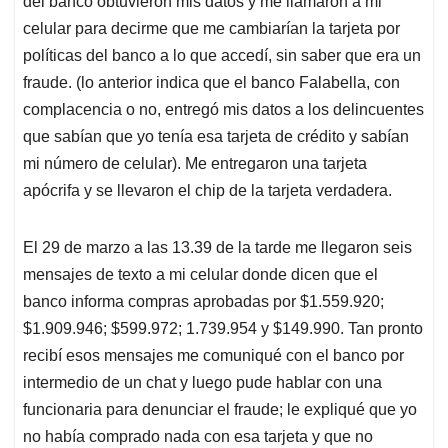
del banco obtuvieron mis datos y me llamaron a mi
A
o
d
d
p
o
I
s
celular para decirme que me cambiarían la tarjeta por
p
k
n
políticas del banco a lo que accedí, sin saber que era un
fraude. (lo anterior indica que el banco Falabella, con
complacencia o no, entregó mis datos a los delincuentes
que sabían que yo tenía esa tarjeta de crédito y sabían
mi número de celular). Me entregaron una tarjeta
apócrifa y se llevaron el chip de la tarjeta verdadera.
El 29 de marzo a las 13.39 de la tarde me llegaron seis
mensajes de texto a mi celular donde dicen que el
banco informa compras aprobadas por $1.559.920;
$1.909.946; $599.972; 1.739.954 y $149.990. Tan pronto
recibí esos mensajes me comuniqué con el banco por
intermedio de un chat y luego pude hablar con una
funcionaria para denunciar el fraude; le expliqué que yo
no había comprado nada con esa tarjeta y que no