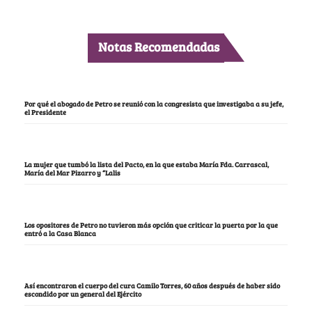
Notas Recomendadas
Por qué el abogado de Petro se reunió con la congresista que investigaba a su jefe,
el Presidente
La mujer que tumbó la lista del Pacto, en la que estaba María Fda. Carrascal,
María del Mar Pizarro y “Lalis
Los opositores de Petro no tuvieron más opción que criticar la puerta por la que
entró a la Casa Blanca
Así encontraron el cuerpo del cura Camilo Torres, 60 años después de haber sido
escondido por un general del Ejército