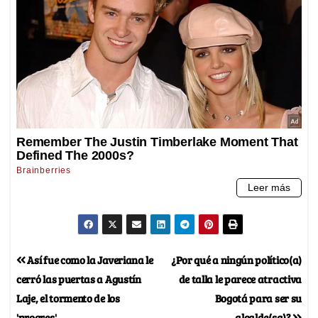
Así fue como la Javeriana le
¿Por qué a ningún político(a)
cerró las puertas a Agustín
de talla le parece atractiva
Laje, el tormento de los
Bogotá para ser su
'progres'
alcalde(sa)?