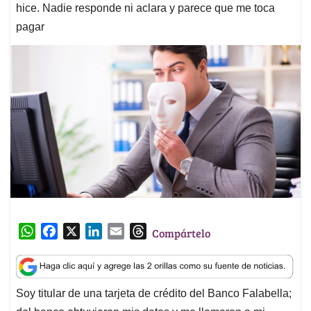
hice. Nadie responde ni aclara y parece que me toca
pagar
W
F
X
L
E
T
Compártelo
h
a
i
m
h
a
c
n
a
r
t
e
k
i
e
Soy titular de una tarjeta de crédito del Banco Falabella;
s
b
e
l
a