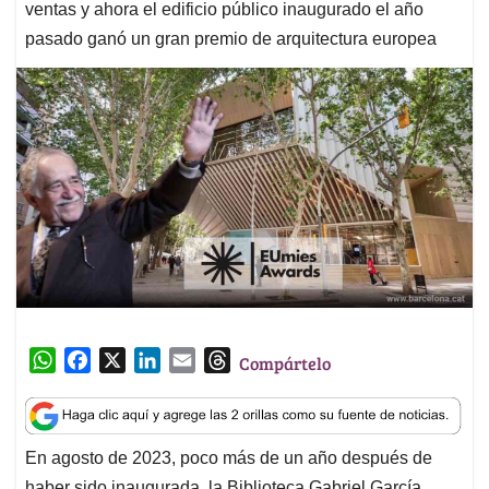
ventas y ahora el edificio público inaugurado el año
pasado ganó un gran premio de arquitectura europea
W
F
X
L
E
T
Compártelo
h
a
i
m
h
a
c
n
a
r
t
e
k
i
e
En agosto de 2023, poco más de un año después de
s
b
e
l
a
haber sido inaugurada, la Biblioteca Gabriel García