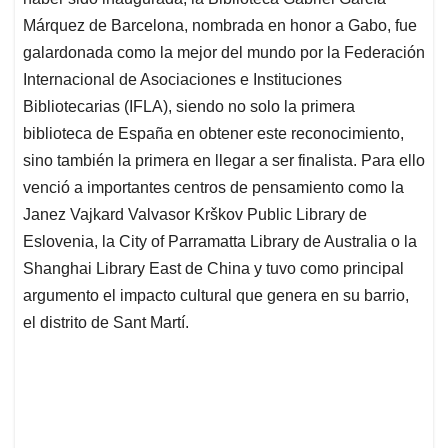
A
o
d
d
p
o
I
s
Márquez de Barcelona, nombrada en honor a Gabo, fue
p
k
n
galardonada como la mejor del mundo por la Federación
Internacional de Asociaciones e Instituciones
Bibliotecarias (IFLA), siendo no solo la primera
biblioteca de España en obtener este reconocimiento,
sino también la primera en llegar a ser finalista. Para ello
venció a importantes centros de pensamiento como la
Janez Vajkard Valvasor Krškov Public Library de
Eslovenia, la City of Parramatta Library de Australia o la
Shanghai Library East de China y tuvo como principal
argumento el impacto cultural que genera en su barrio,
el distrito de Sant Martí.