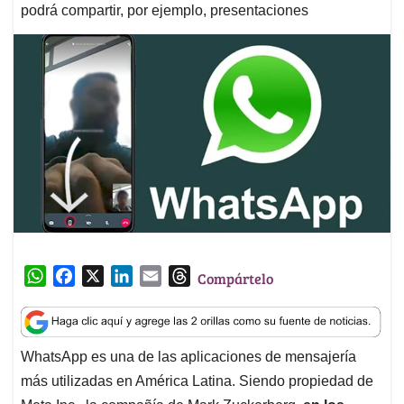
podrá compartir, por ejemplo, presentaciones
W
F
X
L
E
T
Compártelo
h
a
i
m
h
a
c
n
a
r
t
e
k
i
e
WhatsApp es una de las aplicaciones de mensajería
s
b
e
l
a
más utilizadas en América Latina. Siendo propiedad de
A
o
d
d