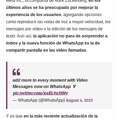
p
o
I
s
Meta Inc., la compañía de Mark Zuckerberg,
en los
p
k
n
últimos años se ha preocupado por mejorar la
experiencia de los usuarios
, agregando opciones
como reproducir las notas de voz a mayor velocidad, los
mensajes por video o la edición de los mensajes de
texto. Aun así,
la aplicación no para de sorprender a
todos y la nueva función de WhatsApp es la de
compartir pantalla en las video llamadas.
add more to every moment with Video
Messages now on WhatsApp 🏅
pic.twitter.com/xaXL9n33Nv
August 4, 2023
— WhatsApp (@WhatsApp)
Y es que
en la más reciente actualización de la