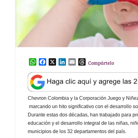
W
F
X
L
E
T
Compártelo
h
a
i
m
h
a
c
n
a
r
t
e
k
i
e
s
b
e
l
a
A
o
d
d
Chevron Colombia y la Corporación Juego y Niñez 
p
o
I
s
marcando un hito significativo con el desarrollo s
p
k
n
Durante estas dos décadas, han trabajado para pro
educación y el desarrollo integral de las niñas, n
municipios de los 32 departamentos del país.