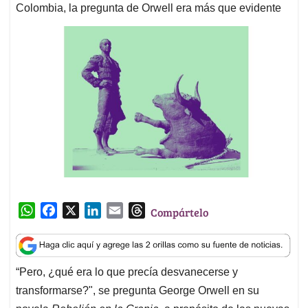
Colombia, la pregunta de Orwell era más que evidente
W
F
X
L
E
T
Compártelo
h
a
i
m
h
a
c
n
a
r
t
e
k
i
e
“Pero, ¿qué era lo que precía desvanecerse y
s
b
e
l
a
transformarse?", se pregunta George Orwell en su
A
o
d
d