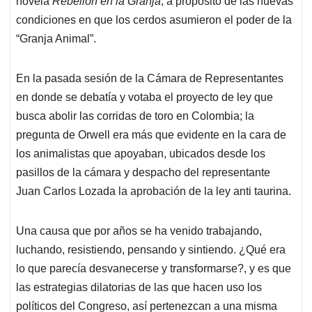
p
o
I
s
novela
Rebelión en la Granja
, a propósito de las nuevas
p
k
n
condiciones en que los cerdos asumieron el poder de la
“Granja Animal”.
En la pasada sesión de la Cámara de Representantes
en donde se debatía y votaba el proyecto de ley que
busca abolir las corridas de toro en Colombia; la
pregunta de Orwell era más que evidente en la cara de
los animalistas que apoyaban, ubicados desde los
pasillos de la cámara y despacho del representante
Juan Carlos Lozada la aprobación de la ley anti taurina.
Una causa que por años se ha venido trabajando,
luchando, resistiendo, pensando y sintiendo. ¿Qué era
lo que parecía desvanecerse y transformarse?, y es que
las estrategias dilatorias de las que hacen uso los
políticos del Congreso, así pertenezcan a una misma