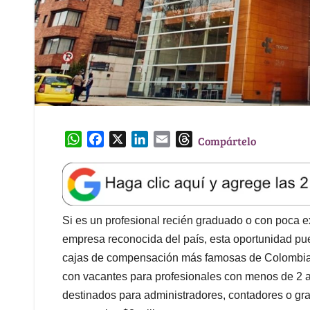
W
F
X
L
E
T
Compártelo
h
a
i
m
h
a
c
n
a
r
t
e
k
i
e
s
b
e
l
a
A
o
d
d
Si es un profesional recién graduado o con poca ex
p
o
I
s
empresa reconocida del país, esta oportunidad pu
p
k
n
cajas de compensación más famosas de Colombia, 
con vacantes para profesionales con menos de 2 a
destinados para administradores, contadores o gra