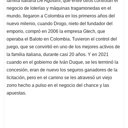
familia italiana De Agostini, que entre otros controlan el
A
o
d
d
p
o
I
s
negocio de loterías y máquinas tragamonedas en el
p
k
n
mundo, llegaron a Colombia en los primeros años del
nuevo milenio, cuando Drogo, nieto del fundador del
emporio, compró en 2006 la empresa Gtech, que
operaba el Baloto en Colombia. Tuvieron el control del
juego, que se convirtió en uno de los mejores activos de
la familia italiana, durante casi 20 años. Y en 2021
cuando en el gobierno de Iván Duque, se les terminó la
concesión, eran de nuevo los seguros ganadores de la
licitación, pero en el camino se les atravesó un viejo
zorro hecho a pulso en el negocio del chance y las
apuestas.