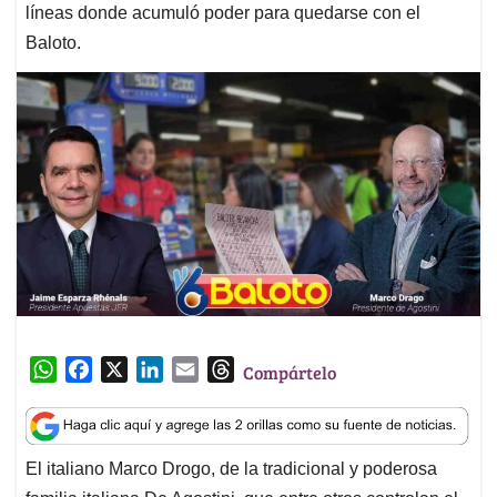
líneas donde acumuló poder para quedarse con el
Baloto.
W
F
X
L
E
T
Compártelo
h
a
i
m
h
a
c
n
a
r
t
e
k
i
e
El italiano Marco Drogo, de la tradicional y poderosa
s
b
e
l
a