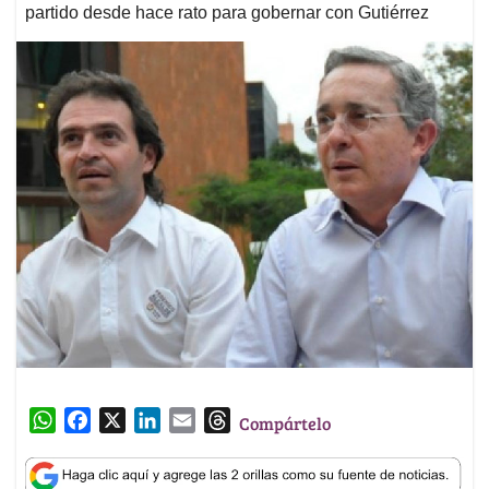
partido desde hace rato para gobernar con Gutiérrez
W
F
X
L
E
T
Compártelo
h
a
i
m
h
a
c
n
a
r