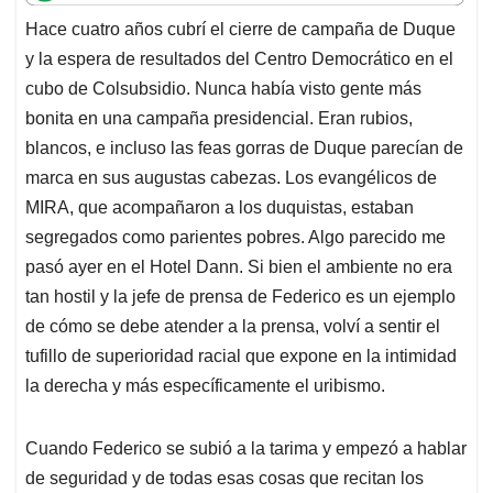
t
e
k
i
e
Hace cuatro años cubrí el cierre de campaña de Duque
s
b
e
l
a
y la espera de resultados del Centro Democrático en el
A
o
d
d
p
o
I
s
cubo de Colsubsidio. Nunca había visto gente más
p
k
n
bonita en una campaña presidencial. Eran rubios,
blancos, e incluso las feas gorras de Duque parecían de
marca en sus augustas cabezas. Los evangélicos de
MIRA, que acompañaron a los duquistas, estaban
segregados como parientes pobres. Algo parecido me
pasó ayer en el Hotel Dann. Si bien el ambiente no era
tan hostil y la jefe de prensa de Federico es un ejemplo
de cómo se debe atender a la prensa, volví a sentir el
tufillo de superioridad racial que expone en la intimidad
la derecha y más específicamente el uribismo.
Cuando Federico se subió a la tarima y empezó a hablar
de seguridad y de todas esas cosas que recitan los