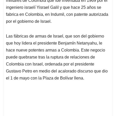
p
o
I
s
militares de Colombia que fue inventada en 1969 por el
p
k
n
ingeniero israelí Yisrael Galil y que hace 25 años se
fabrica en Colombia, en Indumil, con patente autorizada
por el gobierno de Israel.
Las fábricas de armas de Israel, que son del gobierno
que hoy lidera el presidente Benjamín Netanyahu, le
hace nueve potentes armas a Colombia. Este negocio
puede quebrarse tras la ruptura de relaciones de
Colombia con Israel, ordenada por el presidente
Gustavo Petro en medio del acalorado discurso que dio
el 1 de mayo con la Plaza de Bolívar llena.