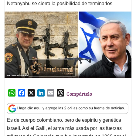
Netanyahu se cierra la posibilidad de terminarlos
W
F
X
L
E
T
Compártelo
h
a
i
m
h
a
c
n
a
r
t
e
k
i
e
Es de cuerpo colombiano, pero de espíritu y genética
s
b
e
l
a
israelí. Así el Galil, el arma más usada por las fuerzas
A
o
d
d