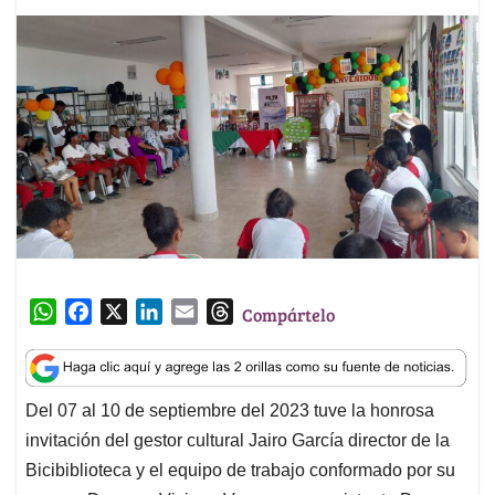
W
F
X
L
E
T
Compártelo
h
a
i
m
h
a
c
n
a
r
t
e
k
i
e
Del 07 al 10 de septiembre del 2023 tuve la honrosa
s
b
e
l
a
invitación del gestor cultural Jairo García director de la
A
o
d
d
p
o
I
s
Bicibiblioteca y el equipo de trabajo conformado por su