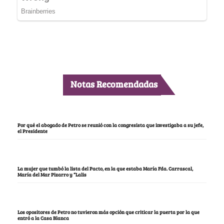
Notas Recomendadas
Por qué el abogado de Petro se reunió con la congresista que investigaba a su jefe,
el Presidente
La mujer que tumbó la lista del Pacto, en la que estaba María Fda. Carrascal,
María del Mar Pizarro y “Lalis
Los opositores de Petro no tuvieron más opción que criticar la puerta por la que
entró a la Casa Blanca