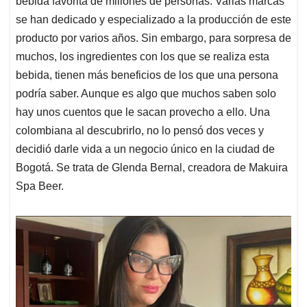
p
o
I
s
bebida favorita de millones de personas. Varias marcas
p
k
n
se han dedicado y especializado a la producción de este
producto por varios años. Sin embargo, para sorpresa de
muchos, los ingredientes con los que se realiza esta
bebida, tienen más beneficios de los que una persona
podría saber. Aunque es algo que muchos saben solo
hay unos cuentos que le sacan provecho a ello. Una
colombiana al descubrirlo, no lo pensó dos veces y
decidió darle vida a un negocio único en la ciudad de
Bogotá. Se trata de Glenda Bernal, creadora de Makuira
Spa Beer.