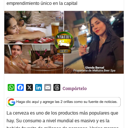
emprendimiento único en la capital
W
F
X
L
E
T
Compártelo
h
a
i
m
h
a
c
n
a
r
t
e
k
i
e
La cerveza es uno de los productos más populares que
s
b
e
l
a
hay. Su consumo a nivel mundial es masivo y es la
A
o
d
d