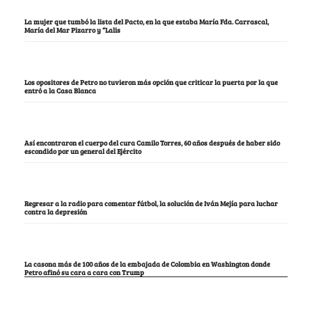
La mujer que tumbó la lista del Pacto, en la que estaba María Fda. Carrascal,
María del Mar Pizarro y “Lalis
Los opositores de Petro no tuvieron más opción que criticar la puerta por la que
entró a la Casa Blanca
Así encontraron el cuerpo del cura Camilo Torres, 60 años después de haber sido
escondido por un general del Ejército
Regresar a la radio para comentar fútbol, la solución de Iván Mejía para luchar
contra la depresión
La casona más de 100 años de la embajada de Colombia en Washington donde
Petro afinó su cara a cara con Trump