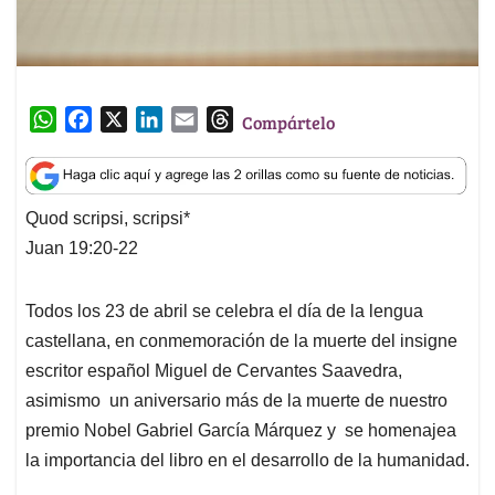
W
F
X
L
E
T
Compártelo
h
a
i
m
h
a
c
n
a
r
t
e
k
i
e
Quod scripsi, scripsi*
s
b
e
l
a
Juan 19:20-22
A
o
d
d
p
o
I
s
p
k
n
Todos los 23 de abril se celebra el día de la lengua
castellana, en conmemoración de la muerte del insigne
escritor español Miguel de Cervantes Saavedra,
asimismo un aniversario más de la muerte de nuestro
premio Nobel Gabriel García Márquez y se homenajea
la importancia del libro en el desarrollo de la humanidad.