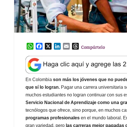
W
F
X
L
E
T
Compártelo
h
a
i
m
h
a
c
n
a
r
t
e
k
i
e
s
b
e
l
a
A
o
d
d
En Colombia
son más los jóvenes que no pueden
p
o
I
s
que sí lo logran.
Pagar una carrera universitaria s
p
k
n
muchos estudiantes no logran continuar con sus e
Servicio Nacional de Aprendizaje como una gra
tecnólogos que ofrece, sino porque, en muchos c
programas profesionales
en el mundo laboral. E
gran variedad, pero
las carreras mejor pagadas