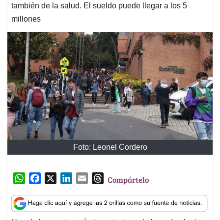
también de la salud. El sueldo puede llegar a los 5
millones
Foto: Leonel Cordero
W
F
X
L
E
T
Compártelo
h
a
i
m
h
a
c
n
a
r
t
e
k
i
e