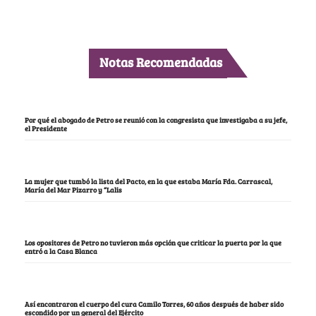
Notas Recomendadas
Por qué el abogado de Petro se reunió con la congresista que investigaba a su jefe,
el Presidente
La mujer que tumbó la lista del Pacto, en la que estaba María Fda. Carrascal,
María del Mar Pizarro y “Lalis
Los opositores de Petro no tuvieron más opción que criticar la puerta por la que
entró a la Casa Blanca
Así encontraron el cuerpo del cura Camilo Torres, 60 años después de haber sido
escondido por un general del Ejército