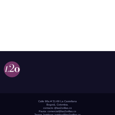
Calle 98a # 51-69 La Castellana
Bogotá, Colombia.
contacto @las2orillas.co
Pauta:
comercial@las2orillas.co
Temas Juridicos:
juridico@las2orillas.co