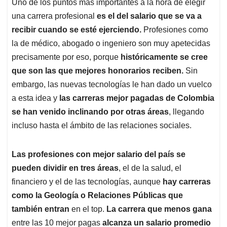
Uno de los puntos más importantes a la hora de elegir
s
b
e
l
a
una carrera profesional
es el del salario que se va a
A
o
d
d
p
o
I
s
recibir cuando se esté ejerciendo.
Profesiones como
p
k
n
la de médico, abogado o ingeniero son muy apetecidas
precisamente por eso, porque
históricamente se cree
que son las que mejores honorarios reciben.
Sin
embargo, las nuevas tecnologías le han dado un vuelco
a esta idea y
las carreras mejor pagadas de Colombia
se han venido inclinando por otras áreas
, llegando
incluso hasta el ámbito de las relaciones sociales.
Las profesiones con mejor salario del país se
pueden dividir en tres áreas
, el de la salud, el
financiero y el de las tecnologías, aunque
hay carreras
como la Geología o Relaciones Públicas que
también entran
en el top.
La carrera que menos gana
entre las 10 mejor pagas
alcanza un salario promedio