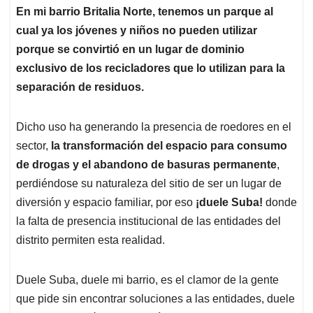
sector,
la transformación del espacio para consumo
de drogas y el abandono de basuras permanente
,
perdiéndose su naturaleza del sitio de ser un lugar de
diversión y espacio familiar, por eso
¡duele Suba!
donde
la falta de presencia institucional de las entidades del
distrito permiten esta realidad.
Duele Suba, duele mi barrio, es el clamor de la gente
que pide sin encontrar soluciones a las entidades, duele
Suba al mirar cómo la alcaldía local solo promete,
pero
no muestra soluciones, duele Suba cuando las
entidades distritales permiten que el espacio público
sea invadido por solo algunos y excluyen a todos
los demás
, duele Suba cuando las personas tienen que
dejar sus sueños por la falta de abandono.