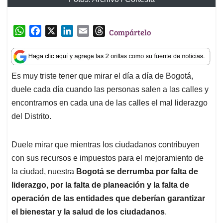
p
o
I
s
encontramos en cada una de las calles el mal liderazgo
p
k
n
del Distrito.
Duele mirar que mientras los ciudadanos contribuyen
con sus recursos e impuestos para el mejoramiento de
la ciudad, nuestra
Bogotá se derrumba por falta de
liderazgo, por la falta de planeación y la falta de
operación de las entidades que deberían garantizar
el bienestar y la salud de los ciudadanos
.
Pero ¿qué es lo que tiene tan cansados a los vecinos de
mi barrio, a mis vecinos del Barrio Britalia Norte las
Calles 166 y 167 entre carrera 48 y 49 de nuestra amada
localidad de Suba?. Nada más con ver cómo se
desvaloriza su barrio por la mala ocupación de espacio
público por los “Recicladores”, una problemática no solo
ambiental, una problemática de seguridad, una