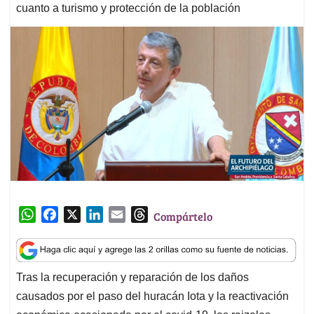
cuanto a turismo y protección de la población
W
F
X
L
E
T
Compártelo
h
a
i
m
h
a
c
n
a
r
t
e
k
i
e
Tras la recuperación y reparación de los daños
s
b
e
l
a
causados por el paso del huracán Iota y la reactivación
A
o
d
d