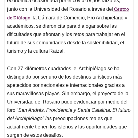
p
o
I
s
económica ocasionada por el covid-19, los raizales,
p
k
n
Centro
junto con la Universidad del Rosario a través del
de Diálogo
, la Cámara de Comercio, Pro Archipiélago y
académicos, se dieron cita para dialogar sobre las
dificultades que afrontan y los retos para trabajar en el
futuro de sus comunidades desde la sostenibilidad, el
turismo y la cultura Raizal.
Con 27 kilómetros cuadrados, el Archipiélago se ha
distinguido por ser uno de los destinos turísticos más
apetecidos por nacionales e internacionales gracias a
sus maravillosas playas. Sin embargo, el proyecto de la
Universidad del Rosario pudo evidenciar por medio del
foro “
San Andrés, Providencia y Santa Catalina. El futuro
del Archipiélago” l
as preocupaciones reales que
actualmente tienen los isleños y las oportunidades que
surgen de estos desafíos.