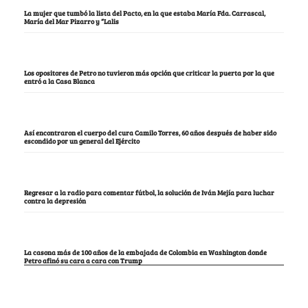
La mujer que tumbó la lista del Pacto, en la que estaba María Fda. Carrascal,
María del Mar Pizarro y “Lalis
Los opositores de Petro no tuvieron más opción que criticar la puerta por la que
entró a la Casa Blanca
Así encontraron el cuerpo del cura Camilo Torres, 60 años después de haber sido
escondido por un general del Ejército
Regresar a la radio para comentar fútbol, la solución de Iván Mejía para luchar
contra la depresión
La casona más de 100 años de la embajada de Colombia en Washington donde
Petro afinó su cara a cara con Trump