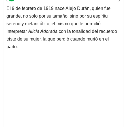
t
e
k
i
e
El 9 de febrero de 1919 nace Alejo Durán, quien fue
s
b
e
l
a
grande, no solo por su tamaño, sino por su espíritu
A
o
d
d
p
o
I
s
sereno y melancólico, el mismo que le permitió
p
k
n
interpretar
Alicia Adorada
con la tonalidad del recuerdo
triste de su mujer, la que perdió cuando murió en el
parto.