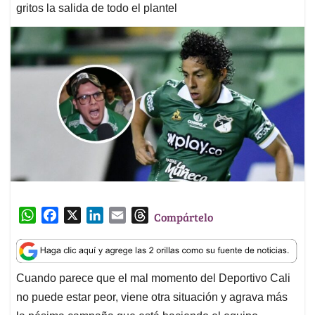
gritos la salida de todo el plantel
W
F
X
L
E
T
Compártelo
h
a
i
m
h
a
c
n
a
r
t
e
k
i
e
Cuando parece que el mal momento del Deportivo Cali
s
b
e
l
a
no puede estar peor, viene otra situación y agrava más
A
o
d
d