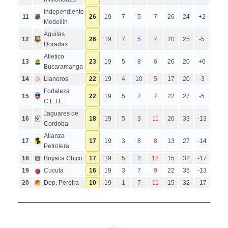
Independiente
11
26
19
7
5
7
26
24
+2
Medellin
Aguilas
12
26
19
7
5
7
20
25
-5
Doradas
Atletico
13
23
19
5
8
6
26
20
+6
Bucaramanga
14
Llaneros
22
19
4
10
5
17
20
-3
Fortaleza
15
22
19
5
7
7
22
27
-5
C.E.I.F.
Jaguares de
16
18
19
5
3
11
20
33
-13
Cordoba
Alianza
17
17
19
3
8
8
13
27
-14
Petrolera
18
Boyaca Chico
17
19
5
2
12
15
32
-17
19
Cucuta
16
19
3
7
9
22
35
-13
20
Dep. Pereira
10
19
1
7
11
15
32
-17