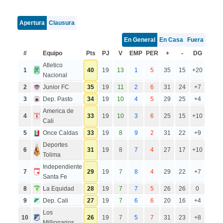
Apertura
Clausura
En General
En Casa
Fuera
#
Equipo
Pts
PJ
V
EMP
PER
+
-
DG
Atletico
1
40
19
13
1
5
35
15
+20
Nacional
2
Junior FC
35
19
11
2
6
31
24
+7
3
Dep. Pasto
34
19
10
4
5
29
25
+4
America de
4
33
19
10
3
6
25
15
+10
Cali
5
Once Caldas
33
19
8
9
2
31
22
+9
Deportes
6
31
19
8
7
4
27
17
+10
Tolima
Independiente
7
29
19
7
8
4
29
22
+7
Santa Fe
8
La Equidad
28
19
7
7
5
26
26
0
9
Dep. Cali
27
19
7
6
6
20
16
+4
Los
10
26
19
7
5
7
31
23
+8
Millionarios