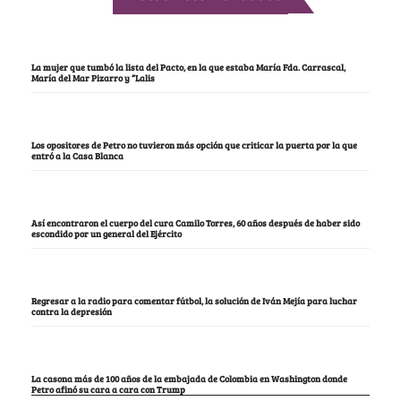
La mujer que tumbó la lista del Pacto, en la que estaba María Fda. Carrascal,
María del Mar Pizarro y “Lalis
Los opositores de Petro no tuvieron más opción que criticar la puerta por la que
entró a la Casa Blanca
Así encontraron el cuerpo del cura Camilo Torres, 60 años después de haber sido
escondido por un general del Ejército
Regresar a la radio para comentar fútbol, la solución de Iván Mejía para luchar
contra la depresión
La casona más de 100 años de la embajada de Colombia en Washington donde
Petro afinó su cara a cara con Trump