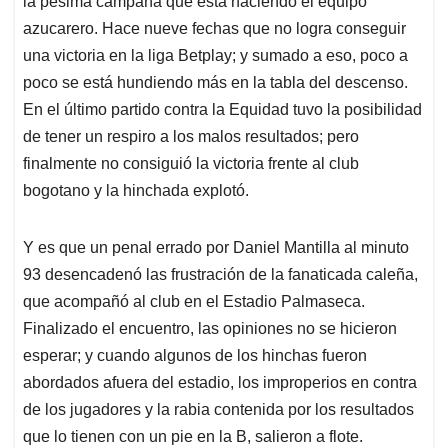
p
o
I
s
la pésima campaña que está haciendo el equipo
p
k
n
azucarero. Hace nueve fechas que no logra conseguir
una victoria en la liga Betplay; y sumado a eso, poco a
poco se está hundiendo más en la tabla del descenso.
En el último partido contra la Equidad tuvo la posibilidad
de tener un respiro a los malos resultados; pero
finalmente no consiguió la victoria frente al club
bogotano y la hinchada explotó.
Y es que un penal errado por Daniel Mantilla al minuto
93 desencadenó las frustración de la fanaticada caleña,
que acompañó al club en el Estadio Palmaseca.
Finalizado el encuentro, las opiniones no se hicieron
esperar; y cuando algunos de los hinchas fueron
abordados afuera del estadio, los improperios en contra
de los jugadores y la rabia contenida por los resultados
que lo tienen con un pie en la B, salieron a flote.