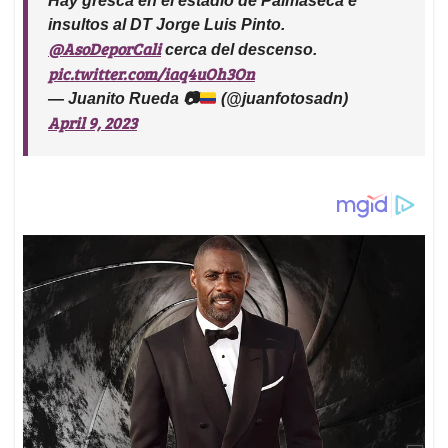
Hay gresca en el estadio de Palmaseca e
insultos al DT Jorge Luis Pinto.
@AsoDeporCali
cerca del descenso.
pic.twitter.com/iaq4uOh3On
— Juanito Rueda
📷
(@juanfotosadn)
April 9, 2023