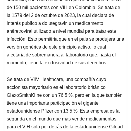
A
o
d
d
p
o
I
s
de 150 mil pacientes con VIH en Colombia. Se trata de
p
k
n
la 1579 del 2 de octubre de 2023, la cual declara de
interés público a dolutegravir, un medicamento
antiretroviral utilizado a nivel mundial para tratar esta
infección. Esto permitiría que en el país se produjera una
versión genérica de este principio activo, lo cual
afectaría de sobremanera al laboratorio que, hasta el
momento, tiene la exclusividad de sus derechos.
Se trata de ViiV Healthcare, una compañía cuyo
accionista mayoritario es el laboratorio británico
GlaxoSmithKline con un 76,5 %, pero en la que también
tiene una importante participación el gigante
estadounidense Pfizer con 13,5 %. Esta empresa es la
segunda en el mundo que más vende medicamentos
para el VIH solo por detrás de la estadounidense Gilead