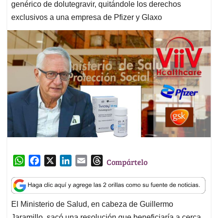
genérico de dolutegravir, quitándole los derechos
exclusivos a una empresa de Pfizer y Glaxo
W
F
X
L
E
T
Compártelo
h
a
i
m
h
a
c
n
a
r
t
e
k
i
e
El Ministerio de Salud, en cabeza de Guillermo
s
b
e
l
a
Jaramillo, sacó una resolución que beneficiaría a cerca