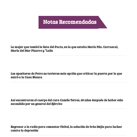
Notas Recomendadas
La mujer que tumbó la lista del Pacto, en la que estaba María Fda. Carrascal,
María del Mar Pizarro y “Lalis
Los opositores de Petro no tuvieron más opción que criticar la puerta por la que
entró a la Casa Blanca
Así encontraron el cuerpo del cura Camilo Torres, 60 años después de haber sido
escondido por un general del Ejército
Regresar a la radio para comentar fútbol, la solución de Iván Mejía para luchar
contra la depresión