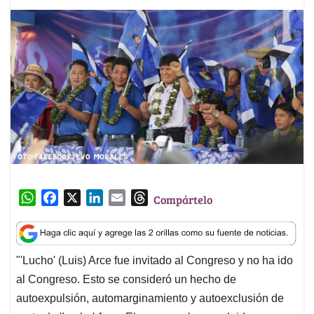
W
F
X
L
E
T
Compártelo
h
a
i
m
h
a
c
n
a
r
t
e
k
i
e
"'Lucho' (Luis) Arce fue invitado al Congreso y no ha ido
s
b
e
l
a
al Congreso. Esto se consideró un hecho de
A
o
d
d
p
o
I
s
autoexpulsión, automarginamiento y autoexclusión de