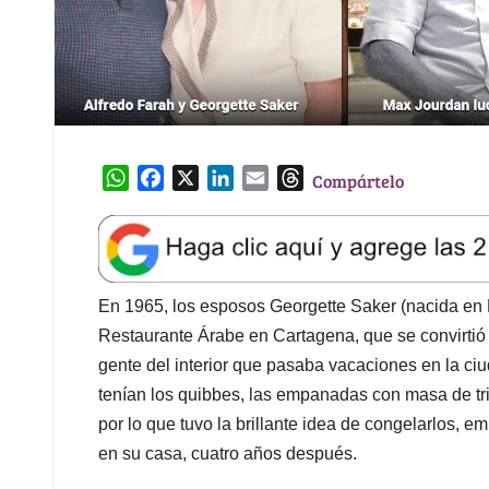
W
F
X
L
E
T
Compártelo
h
a
i
m
h
a
c
n
a
r
t
e
k
i
e
s
b
e
l
a
A
o
d
d
En 1965, los esposos Georgette Saker (nacida en 
p
o
I
s
Restaurante Árabe en Cartagena, que se convirtió en
p
k
n
gente del interior que pasaba vacaciones en la ci
tenían los quibbes, las empanadas con masa de trig
por lo que tuvo la brillante idea de congelarlos, 
en su casa, cuatro años después.