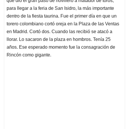
p
o
I
s
que dio el gran paso de novillero a matador de toros,
p
k
n
para llegar a la feria de San Isidro, la más importante
dentro de la fiesta taurina. Fue el primer día en que un
torero colombiano cortó oreja en la Plaza de las Ventas
en Madrid. Cortó dos. Cuando las recibió se atacó a
llorar. Lo sacaron de la plaza en hombros. Tenía 25
años. Ese esperado momento fue la consagración de
Rincón como gigante.