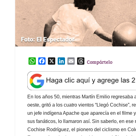
W
F
X
L
E
T
Compártelo
h
a
i
m
h
a
c
n
a
r
t
e
k
i
e
s
b
e
l
a
A
o
d
d
En los años 50, mientras Martín Emilio regresaba 
p
o
I
s
oeste, gritó a los cuatro vientos “Llegó Cochise”, 
p
k
n
un jefe indígena Apache que aparecía en el filme y
sus fanáticos, lo llamaron así. Sin saberlo, en es
Cochise Rodríguez, el pionero del ciclismo en Col