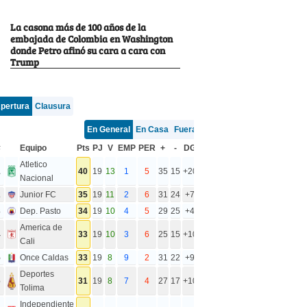
La casona más de 100 años de la
embajada de Colombia en Washington
donde Petro afinó su cara a cara con
Trump
pertura
Clausura
En General
En Casa
Fuera
#
Equipo
Pts
PJ
V
EMP
PER
+
-
DG
Atletico
1
40
19
13
1
5
35
15
+20
Nacional
2
Junior FC
35
19
11
2
6
31
24
+7
3
Dep. Pasto
34
19
10
4
5
29
25
+4
America de
4
33
19
10
3
6
25
15
+10
Cali
5
Once Caldas
33
19
8
9
2
31
22
+9
Deportes
6
31
19
8
7
4
27
17
+10
Tolima
Independiente