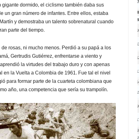
n gigante dormido, el ciclismo también daba sus
e un gran número de infantes. Entre ellos, estaba
Martín y demostraba un talento sobrenatural cuando
ran parte del tiempo.
1
1
o de rosas, ni mucho menos. Perdió a su papá a los
má, Gertrudis Gutiérrez, enfrentarse a viento y
1
 aprendió la virtudes del trabajo duro y con apenas
1
l en la Vuelta a Colombia de 1961. Fue tal el nivel
gió para formar parte de la cuarteta colombiana que
1
smo año, una competencia que sería su trampolín.
1
1
1
1
1