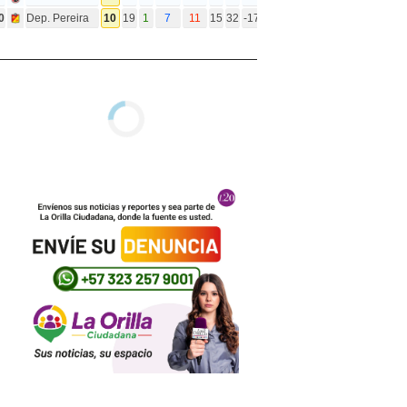
0
Dep. Pereira
10
19
1
7
11
15
32
-17