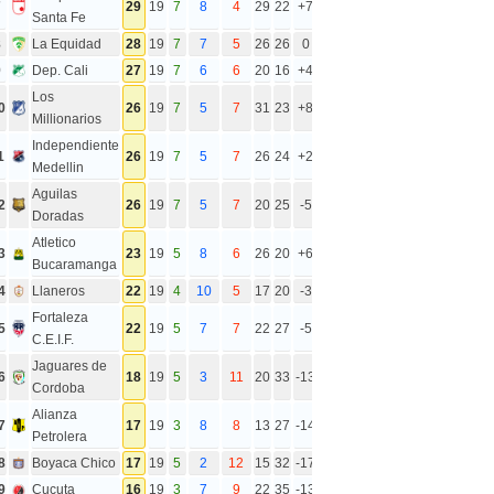
7
29
19
7
8
4
29
22
+7
Santa Fe
8
La Equidad
28
19
7
7
5
26
26
0
9
Dep. Cali
27
19
7
6
6
20
16
+4
Los
0
26
19
7
5
7
31
23
+8
Millionarios
Independiente
1
26
19
7
5
7
26
24
+2
Medellin
Aguilas
2
26
19
7
5
7
20
25
-5
Doradas
Atletico
3
23
19
5
8
6
26
20
+6
Bucaramanga
4
Llaneros
22
19
4
10
5
17
20
-3
Fortaleza
5
22
19
5
7
7
22
27
-5
C.E.I.F.
Jaguares de
6
18
19
5
3
11
20
33
-13
Cordoba
Alianza
7
17
19
3
8
8
13
27
-14
Petrolera
8
Boyaca Chico
17
19
5
2
12
15
32
-17
9
Cucuta
16
19
3
7
9
22
35
-13