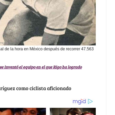
al de la hora en México después de recorrer 47.563
e inventó el equipo en el que Rigo ha logrado
dríguez como ciclista aficionado